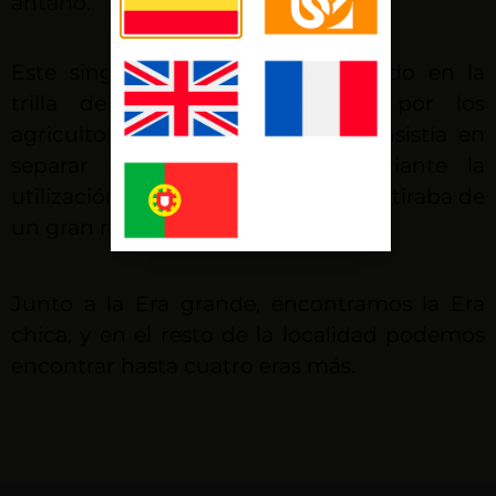
antaño.
Este singular espacio, era empleado en la
trilla de las cosechas anuales por los
agricultores locales. Esta labor consistía en
separar la paja del grano mediante la
utilización del ganado caballar, que tiraba de
un gran rastrillo.
Junto a la Era grande, encontramos la Era
chica, y en el resto de la localidad podemos
encontrar hasta cuatro eras más.