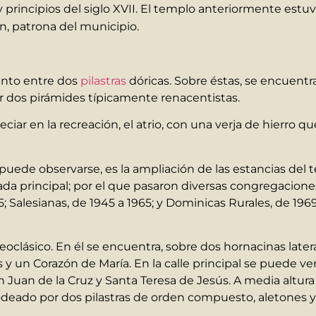
 y principios del siglo XVII. El templo anteriormente est
en, patrona del municipio.
nto entre dos
pilastras
dóricas. Sobre éstas, se encuentr
r dos pirámides típicamente renacentistas.
iar en la recreación, el atrio, con una verja de hierro qu
puede observarse, es la ampliación de las estancias del 
ada principal; por el que pasaron diversas congregaciones 
5; Salesianas, de 1945 a 1965; y Dominicas Rurales, de 1969
o neoclásico. En él se encuentra, sobre dos hornacinas la
 un Corazón de María. En la calle principal se puede ver
Juan de la Cruz y Santa Teresa de Jesús. A media altura 
rodeado por dos pilastras de orden compuesto, aletones 